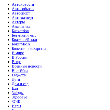
Автоновости
Автособытия
Автоспорт
Автоэксперт
Актеры
Аналитика
Баскетбол
Безумный мир
Биатлон/Лыжи
Бокс/MMA
Болезни и лекарства
В мире
В России
Вещи
Военные новости
Волейбол
Гаджеты
Дети
Дом и сад
Еда
Звёзды
Здоровье
ЗОЖ
Игры