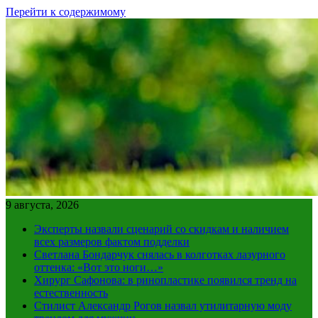
Перейти к содержимому
9 августа, 2026
Эксперты назвали сценарий со скидкам и наличием
всех размеров фактом подделки
Светлана Бондарчук снялась в колготках лазурного
оттенка: «Вот это ноги…»
Хирург Сафонова: в ринопластике появился тренд на
естественность
Стилист Александр Рогов назвал утилитарную моду