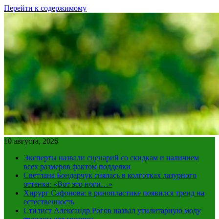
Перейти к содержимому
10 августа, 2026
Эксперты назвали сценарий со скидкам и наличием
всех размеров фактом подделки
Светлана Бондарчук снялась в колготках лазурного
оттенка: «Вот это ноги…»
Хирург Сафонова: в ринопластике появился тренд на
естественность
Стилист Александр Рогов назвал утилитарную моду