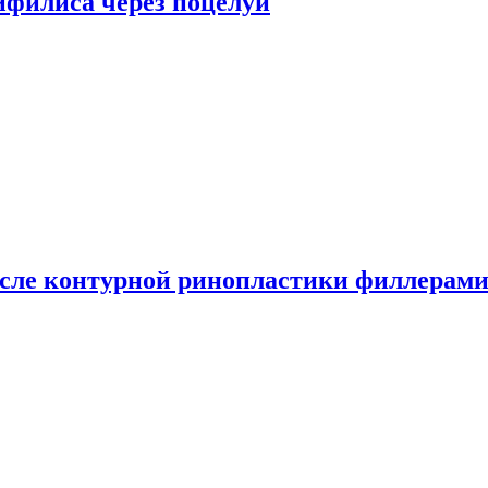
сифилиса через поцелуи
сле контурной ринопластики филлерам