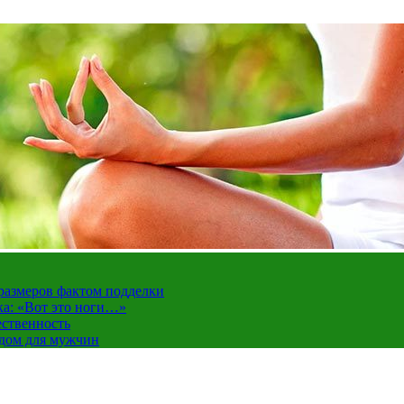
 размеров фактом подделки
ка: «Вот это ноги…»
ественность
ндом для мужчин