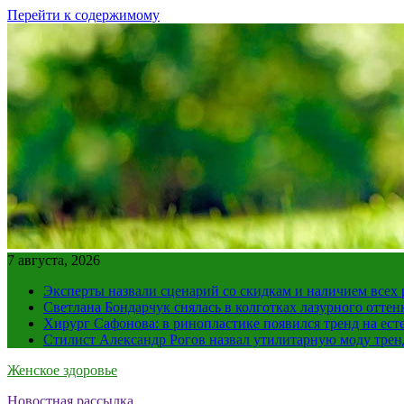
Перейти к содержимому
7 августа, 2026
Эксперты назвали сценарий со скидкам и наличием всех
Светлана Бондарчук снялась в колготках лазурного оттен
Хирург Сафонова: в ринопластике появился тренд на ест
Стилист Александр Рогов назвал утилитарную моду тре
Женское здоровье
Новостная рассылка