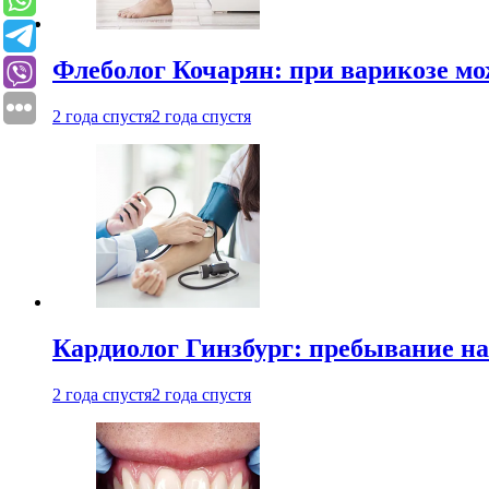
Флеболог Кочарян: при варикозе м
2 года спустя
2 года спустя
Кардиолог Гинзбург: пребывание на
2 года спустя
2 года спустя