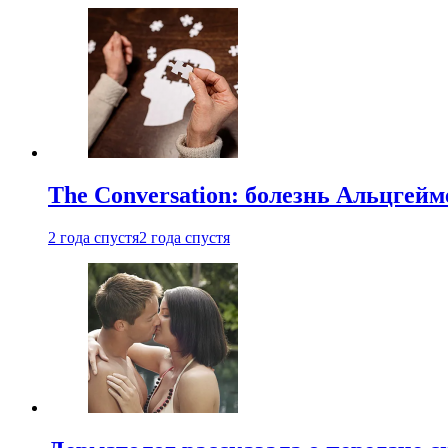
The Conversation: болезнь Альцгейм
2 года спустя
2 года спустя