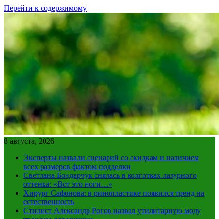
Перейти к содержимому
8 августа, 2026
Эксперты назвали сценарий со скидкам и наличием
всех размеров фактом подделки
Светлана Бондарчук снялась в колготках лазурного
оттенка: «Вот это ноги…»
Хирург Сафонова: в ринопластике появился тренд на
естественность
Стилист Александр Рогов назвал утилитарную моду