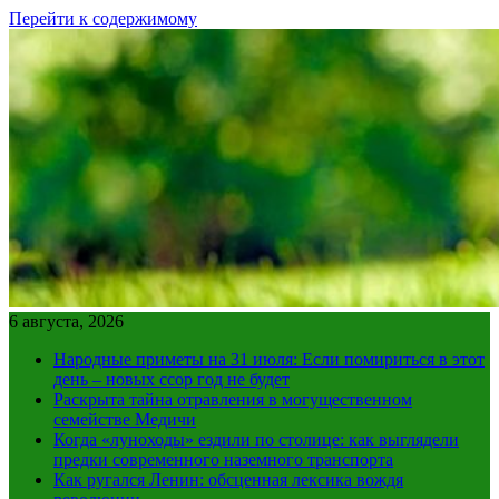
Перейти к содержимому
6 августа, 2026
Народные приметы на 31 июля: Если помириться в этот
день – новых ссор год не будет
Раскрыта тайна отравления в могущественном
семействе Медичи
Когда «луноходы» ездили по столице: как выглядели
предки современного наземного транспорта
Как ругался Ленин: обсценная лексика вождя