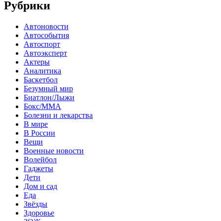
Рубрики
Автоновости
Автособытия
Автоспорт
Автоэксперт
Актеры
Аналитика
Баскетбол
Безумный мир
Биатлон/Лыжи
Бокс/MMA
Болезни и лекарства
В мире
В России
Вещи
Военные новости
Волейбол
Гаджеты
Дети
Дом и сад
Еда
Звёзды
Здоровье