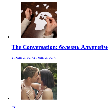
The Conversation: болезнь Альцгейм
2 года спустя
2 года спустя