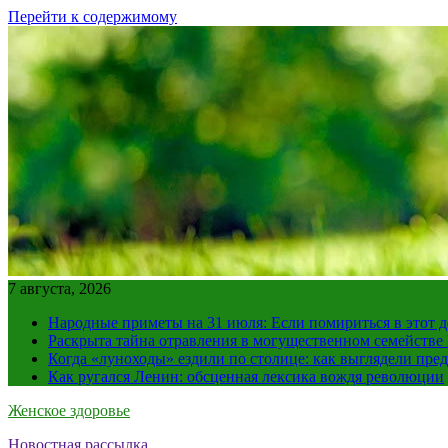
Перейти к содержимому
7 августа, 2026
Народные приметы на 31 июля: Если помириться в этот де
Раскрыта тайна отравления в могущественном семейств
Когда «луноходы» ездили по столице: как выглядели пре
Как ругался Ленин: обсценная лексика вождя революции
Женское здоровье
Новостная рассылка