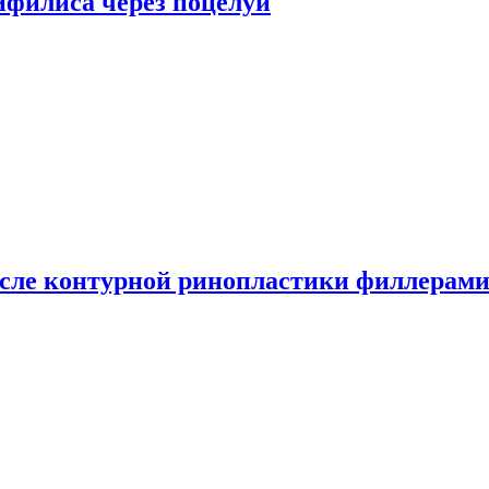
сифилиса через поцелуи
сле контурной ринопластики филлерам