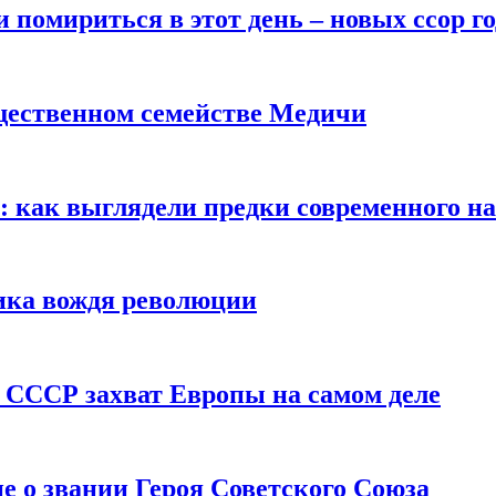
помириться в этот день – новых ссор год
щественном семействе Медичи
е: как выглядели предки современного н
сика вождя революции
 СССР захват Европы на самом деле
е о звании Героя Советского Союза