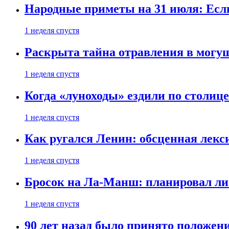
Народные приметы на 31 июля: Если 
1 неделя спустя
Раскрыта тайна отравления в могу
1 неделя спустя
Когда «луноходы» ездили по столиц
1 неделя спустя
Как ругался Ленин: обсценная лек
1 неделя спустя
Бросок на Ла-Манш: планировал ли
1 неделя спустя
90 лет назад было принято положени