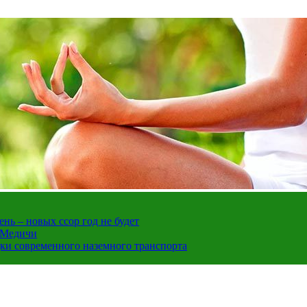
нь – новых ссор год не будет
е Медичи
дки современного наземного транспорта