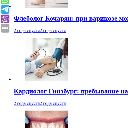
Флеболог Кочарян: при варикозе м
2 года спустя
2 года спустя
Кардиолог Гинзбург: пребывание на
2 года спустя
2 года спустя