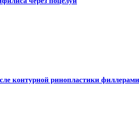
сифилиса через поцелуи
сле контурной ринопластики филлерам