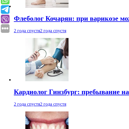
Флеболог Кочарян: при варикозе м
2 года спустя
2 года спустя
Кардиолог Гинзбург: пребывание на
2 года спустя
2 года спустя