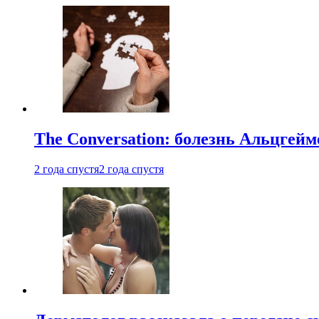
The Conversation: болезнь Альцгейм
2 года спустя
2 года спустя