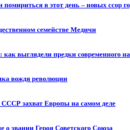
помириться в этот день – новых ссор год
щественном семействе Медичи
е: как выглядели предки современного н
сика вождя революции
 СССР захват Европы на самом деле
е о звании Героя Советского Союза