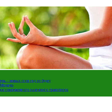
нь – новых ссор год не будет
е Медичи
дки современного наземного транспорта