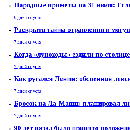
Народные приметы на 31 июля: Если 
6 дней спустя
Раскрыта тайна отравления в могу
7 дней спустя
Когда «луноходы» ездили по столиц
7 дней спустя
Как ругался Ленин: обсценная лек
7 дней спустя
Бросок на Ла-Манш: планировал ли
7 дней спустя
90 лет назад было принято положени