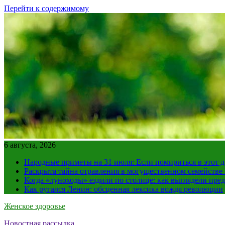
Перейти к содержимому
6 августа, 2026
Народные приметы на 31 июля: Если помириться в этот де
Раскрыта тайна отравления в могущественном семейств
Когда «луноходы» ездили по столице: как выглядели пре
Как ругался Ленин: обсценная лексика вождя революции
Женское здоровье
Новостная рассылка