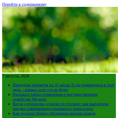
Перейти к содержимому
7 августа, 2026
Народные приметы на 31 июля: Если помириться в этот
день – новых ссор год не будет
Раскрыта тайна отравления в могущественном
семействе Медичи
Когда «луноходы» ездили по столице: как выглядели
предки современного наземного транспорта
Как ругался Ленин: обсценная лексика вождя