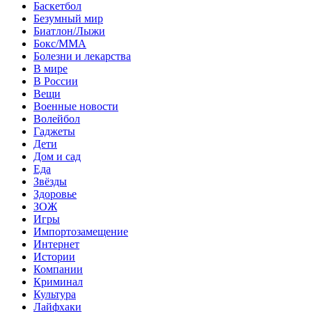
Баскетбол
Безумный мир
Биатлон/Лыжи
Бокс/MMA
Болезни и лекарства
В мире
В России
Вещи
Военные новости
Волейбол
Гаджеты
Дети
Дом и сад
Еда
Звёзды
Здоровье
ЗОЖ
Игры
Импортозамещение
Интернет
Истории
Компании
Криминал
Культура
Лайфхаки