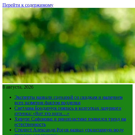
Перейти к содержимому
8 августа, 2026
Эксперты назвали сценарий со скидкам и наличием
всех размеров фактом подделки
Светлана Бондарчук снялась в колготках лазурного
оттенка: «Вот это ноги…»
Хирург Сафонова: в ринопластике появился тренд на
естественность
Стилист Александр Рогов назвал утилитарную моду