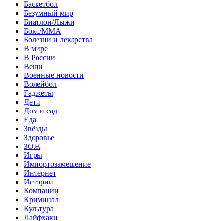
Баскетбол
Безумный мир
Биатлон/Лыжи
Бокс/MMA
Болезни и лекарства
В мире
В России
Вещи
Военные новости
Волейбол
Гаджеты
Дети
Дом и сад
Еда
Звёзды
Здоровье
ЗОЖ
Игры
Импортозамещение
Интернет
Истории
Компании
Криминал
Культура
Лайфхаки