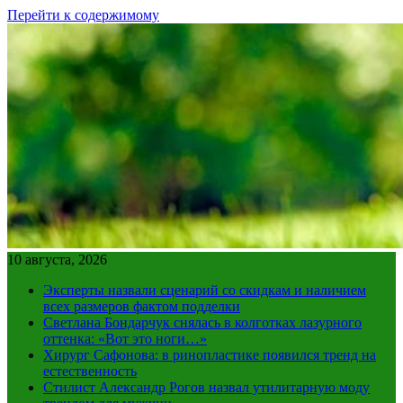
Перейти к содержимому
10 августа, 2026
Эксперты назвали сценарий со скидкам и наличием
всех размеров фактом подделки
Светлана Бондарчук снялась в колготках лазурного
оттенка: «Вот это ноги…»
Хирург Сафонова: в ринопластике появился тренд на
естественность
Стилист Александр Рогов назвал утилитарную моду