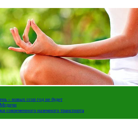
нь – новых ссор год не будет
е Медичи
дки современного наземного транспорта