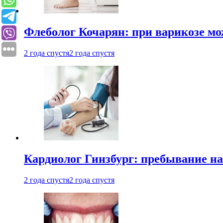
Флеболог Кочарян: при варикозе м
2 года спустя
2 года спустя
Кардиолог Гинзбург: пребывание на
2 года спустя
2 года спустя