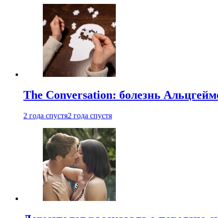
The Conversation: болезнь Альцгейм
2 года спустя
2 года спустя