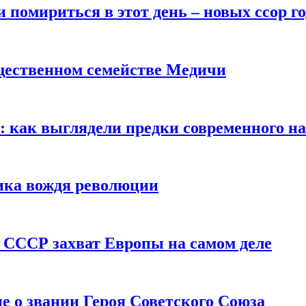
помириться в этот день – новых ссор год
щественном семействе Медичи
е: как выглядели предки современного н
сика вождя революции
 СССР захват Европы на самом деле
е о звании Героя Советского Союза