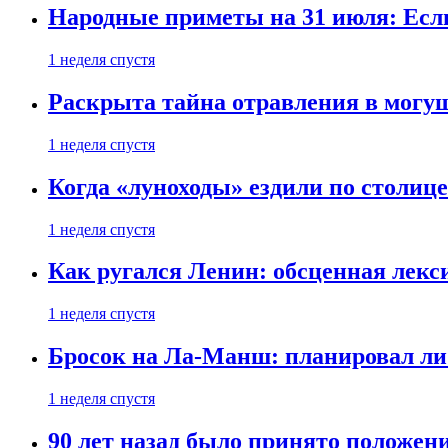
Народные приметы на 31 июля: Если 
1 неделя спустя
Раскрыта тайна отравления в могу
1 неделя спустя
Когда «луноходы» ездили по столиц
1 неделя спустя
Как ругался Ленин: обсценная лек
1 неделя спустя
Бросок на Ла-Манш: планировал ли
1 неделя спустя
90 лет назад было принято положени