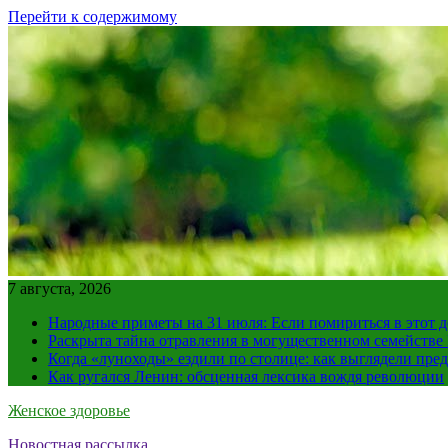
Перейти к содержимому
7 августа, 2026
Народные приметы на 31 июля: Если помириться в этот де
Раскрыта тайна отравления в могущественном семейств
Когда «луноходы» ездили по столице: как выглядели пре
Как ругался Ленин: обсценная лексика вождя революции
Женское здоровье
Новостная рассылка