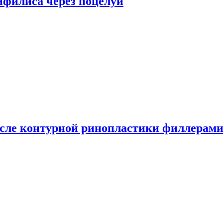
сифилиса через поцелуи
сле контурной ринопластики филлерам