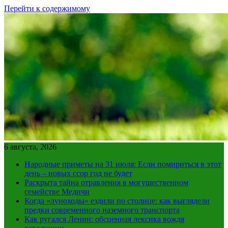
Перейти к содержимому
6 августа, 2026
Народные приметы на 31 июля: Если помириться в этот
день – новых ссор год не будет
Раскрыта тайна отравления в могущественном
семействе Медичи
Когда «луноходы» ездили по столице: как выглядели
предки современного наземного транспорта
Как ругался Ленин: обсценная лексика вождя