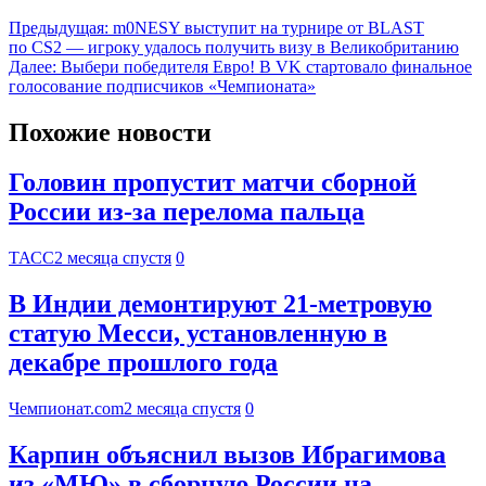
Предыдущая:
m0NESY выступит на турнире от BLAST
по CS2 — игроку удалось получить визу в Великобританию
Далее:
Выбери победителя Евро! В VK стартовало финальное
голосование подписчиков «Чемпионата»
Похожие новости
Головин пропустит матчи сборной
России из-за перелома пальца
ТАСС
2 месяца спустя
0
В Индии демонтируют 21-метровую
статую Месси, установленную в
декабре прошлого года
Чемпионат.com
2 месяца спустя
0
Карпин объяснил вызов Ибрагимова
из «МЮ» в сборную России на