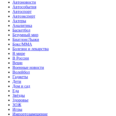
Автоновости
Автособытия
Автоспорт
Автоэксперт
Актеры
Аналитика
Баскетбол
Безумный мир
Биатлон/Лыжи
Бокс/MMA
Болезни и лекарства
В мире
В России
Вещи
Военные новости
Волейбол
Гаджеты
Дети
Дом и сад
Еда
Звёзды
Здоровье
ЗОЖ
Игры
Импортозамещение