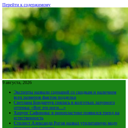
Перейти к содержимому
9 августа, 2026
Эксперты назвали сценарий со скидкам и наличием
всех размеров фактом подделки
Светлана Бондарчук снялась в колготках лазурного
оттенка: «Вот это ноги…»
Хирург Сафонова: в ринопластике появился тренд на
естественность
Стилист Александр Рогов назвал утилитарную моду