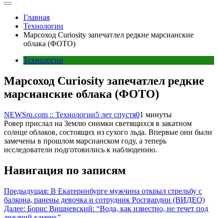
Главная
Технологии
Марсоход Curiosity запечатлел редкие марсианские
облака (ФОТО)
Технологии
Марсоход Curiosity запечатлел редкие
марсианские облака (ФОТО)
NEWSru.com :: Технологии
5 лет спустя
0
1 минуты
Ровер прислал на Землю снимки светящихся в закатном
солнце облаков, состоящих из сухого льда. Впервые они были
замечены в прошлом марсианском году, а теперь
исследователи подготовились к наблюдению.
Навигация по записям
Предыдущая:
В Екатеринбурге мужчина открыл стрельбу с
балкона, ранены девочка и сотрудник Росгвардии (ВИДЕО)
Далее:
Борис Вишневский: “Вода, как известно, не течет под
лежачий камень”