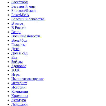
Баскетбол
Безумный мир
Биатлон/Лыжи
Бокс/MMA
Болезни и лекарства
В мире
В России
Вещи
Военные новости
Волейбол
Гаджеты
Дети
Дом и сад
Еда
Звёзды
Здоровье
ЗОЖ
Игры
Импортозамещение
Интернет
Истории
Компании
Криминал
Культура
Лайфхаки