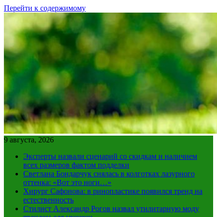
Перейти к содержимому
9 августа, 2026
Эксперты назвали сценарий со скидкам и наличием
всех размеров фактом подделки
Светлана Бондарчук снялась в колготках лазурного
оттенка: «Вот это ноги…»
Хирург Сафонова: в ринопластике появился тренд на
естественность
Стилист Александр Рогов назвал утилитарную моду