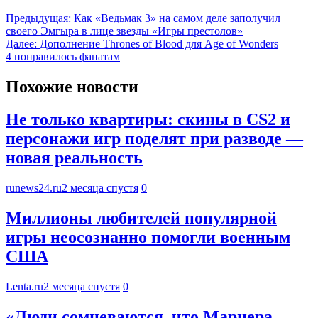
Предыдущая:
Как «Ведьмак 3» на самом деле заполучил
своего Эмгыра в лице звезды «Игры престолов»
Далее:
Дополнение Thrones of Blood для Age of Wonders
4 понравилось фанатам
Похожие новости
Не только квартиры: скины в CS2 и
персонажи игр поделят при разводе —
новая реальность
runews24.ru
2 месяца спустя
0
Миллионы любителей популярной
игры неосознанно помогли военным
США
Lenta.ru
2 месяца спустя
0
«Люди сомневаются, что Марнера