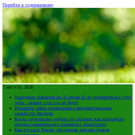
Перейти к содержимому
7 августа, 2026
Народные приметы на 31 июля: Если помириться в этот
день – новых ссор год не будет
Раскрыта тайна отравления в могущественном
семействе Медичи
Когда «луноходы» ездили по столице: как выглядели
предки современного наземного транспорта
Как ругался Ленин: обсценная лексика вождя