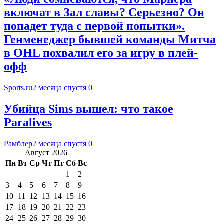
включат в Зал славы? Серьезно? Он
попадет туда с первой попытки».
Генменеджер бывшей команды Митча
в OHL похвалил его за игру в плей-
офф
Sports.ru
2 месяца спустя
0
Убийца Sims вышел: что такое
Paralives
Рамблер
2 месяца спустя
0
Август 2026
Пн
Вт
Ср
Чт
Пт
Сб
Вс
1
2
3
4
5
6
7
8
9
10
11
12
13
14
15
16
17
18
19
20
21
22
23
24
25
26
27
28
29
30