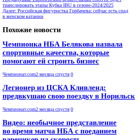
транслировать этапы Кубка IBU в сезоне-2024/2025
Далее:
Российская фигуристка Горбачева: сейчас есть спад
в женском катании
Похожие новости
Чемпионка НБА Белякова назвала
спортивные качества, которые
помогают ей строить бизнес
Чемпионат.com
2 месяца спустя
0
Легионер из ЦСКА Кливленд:
предвкушаю свою поездку в Норильск
Чемпионат.com
2 месяца спустя
0
Видео: необычное представление
во время матча НБА с поеданием
вареников на скорость