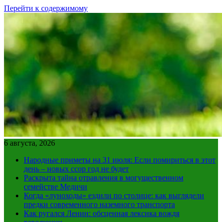
Перейти к содержимому
6 августа, 2026
Народные приметы на 31 июля: Если помириться в этот
день – новых ссор год не будет
Раскрыта тайна отравления в могущественном
семействе Медичи
Когда «луноходы» ездили по столице: как выглядели
предки современного наземного транспорта
Как ругался Ленин: обсценная лексика вождя