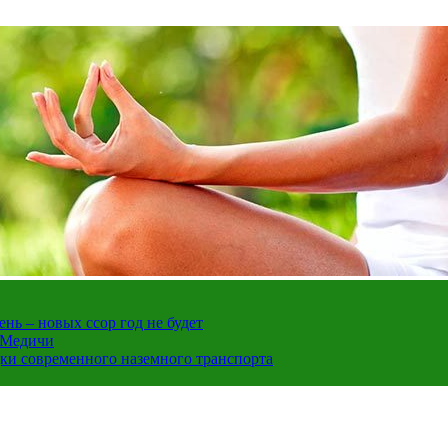
нь – новых ссор год не будет
е Медичи
дки современного наземного транспорта