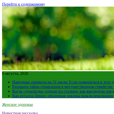
Перейти к содержимому
6 августа, 2026
Народные приметы на 31 июля: Если помириться в этот де
Раскрыта тайна отравления в могущественном семейств
Когда «луноходы» ездили по столице: как выглядели пре
Как ругался Ленин: обсценная лексика вождя революции
Женское здоровье
Новостная рассылка