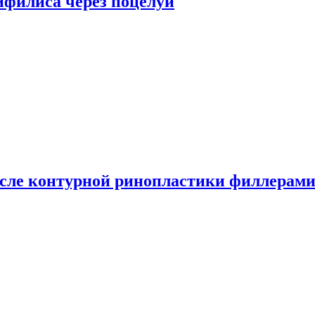
сифилиса через поцелуи
сле контурной ринопластики филлерам