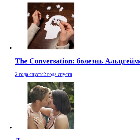
The Conversation: болезнь Альцгейм
2 года спустя
2 года спустя