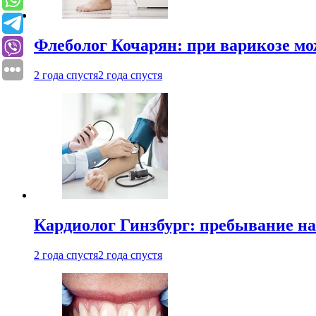
Флеболог Кочарян: при варикозе м
2 года спустя
2 года спустя
Кардиолог Гинзбург: пребывание на
2 года спустя
2 года спустя