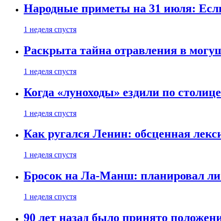
Народные приметы на 31 июля: Если 
1 неделя спустя
Раскрыта тайна отравления в могу
1 неделя спустя
Когда «луноходы» ездили по столиц
1 неделя спустя
Как ругался Ленин: обсценная лек
1 неделя спустя
Бросок на Ла-Манш: планировал ли
1 неделя спустя
90 лет назад было принято положени