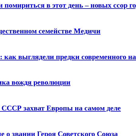
помириться в этот день – новых ссор год
щественном семействе Медичи
е: как выглядели предки современного н
сика вождя революции
 СССР захват Европы на самом деле
е о звании Героя Советского Союза