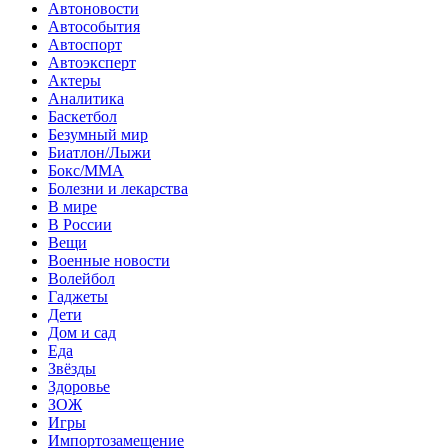
Автоновости
Автособытия
Автоспорт
Автоэксперт
Актеры
Аналитика
Баскетбол
Безумный мир
Биатлон/Лыжи
Бокс/MMA
Болезни и лекарства
В мире
В России
Вещи
Военные новости
Волейбол
Гаджеты
Дети
Дом и сад
Еда
Звёзды
Здоровье
ЗОЖ
Игры
Импортозамещение