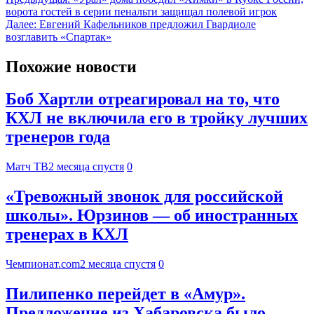
ворота гостей в серии пенальти защищал полевой игрок
Далее:
Евгений Кафельников предложил Гвардиоле
возглавить «Спартак»
Похожие новости
Боб Хартли отреагировал на то, что
КХЛ не включила его в тройку лучших
тренеров года
Матч ТВ
2 месяца спустя
0
«Тревожный звонок для российской
школы». Юрзинов — об иностранных
тренерах в КХЛ
Чемпионат.com
2 месяца спустя
0
Пилипенко перейдет в «Амур».
Предложение из Хабаровска было