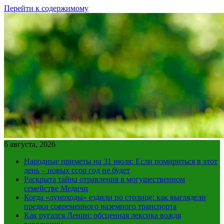
Перейти к содержимому
6 августа, 2026
Народные приметы на 31 июля: Если помириться в этот
день – новых ссор год не будет
Раскрыта тайна отравления в могущественном
семействе Медичи
Когда «луноходы» ездили по столице: как выглядели
предки современного наземного транспорта
Как ругался Ленин: обсценная лексика вождя