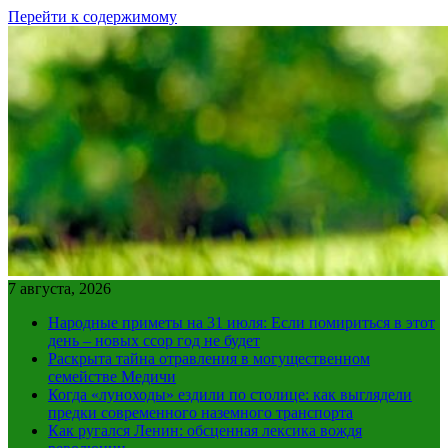
Перейти к содержимому
7 августа, 2026
Народные приметы на 31 июля: Если помириться в этот
день – новых ссор год не будет
Раскрыта тайна отравления в могущественном
семействе Медичи
Когда «луноходы» ездили по столице: как выглядели
предки современного наземного транспорта
Как ругался Ленин: обсценная лексика вождя