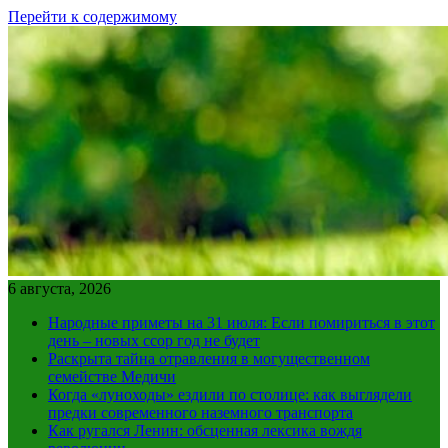
Перейти к содержимому
6 августа, 2026
Народные приметы на 31 июля: Если помириться в этот
день – новых ссор год не будет
Раскрыта тайна отравления в могущественном
семействе Медичи
Когда «луноходы» ездили по столице: как выглядели
предки современного наземного транспорта
Как ругался Ленин: обсценная лексика вождя