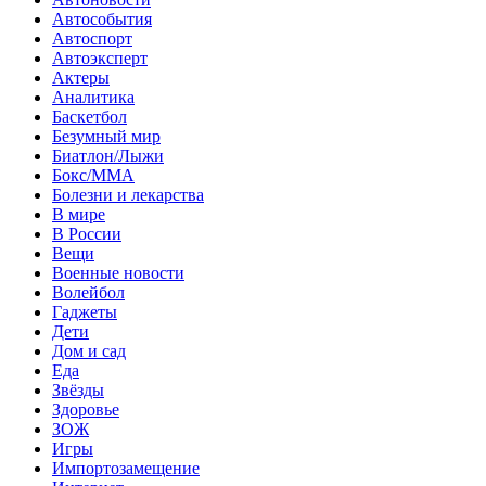
Автособытия
Автоспорт
Автоэксперт
Актеры
Аналитика
Баскетбол
Безумный мир
Биатлон/Лыжи
Бокс/MMA
Болезни и лекарства
В мире
В России
Вещи
Военные новости
Волейбол
Гаджеты
Дети
Дом и сад
Еда
Звёзды
Здоровье
ЗОЖ
Игры
Импортозамещение