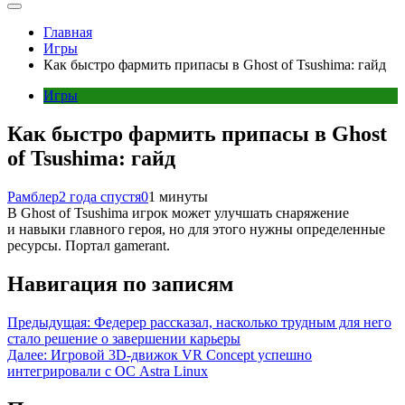
Главная
Игры
Как быстро фармить припасы в Ghost of Tsushima: гайд
Игры
Как быстро фармить припасы в Ghost
of Tsushima: гайд
Рамблер
2 года спустя
0
1 минуты
В Ghost of Tsushima игрок может улучшать снаряжение
и навыки главного героя, но для этого нужны определенные
ресурсы. Портал gamerant.
Навигация по записям
Предыдущая:
Федерер рассказал, насколько трудным для него
стало решение о завершении карьеры
Далее:
Игровой 3D-движок VR Concept успешно
интегрировали с ОС Astra Linux