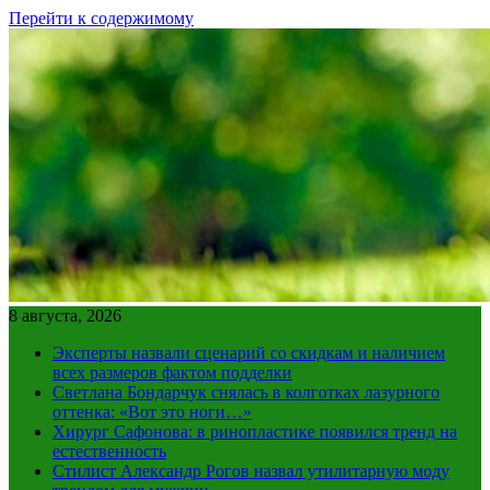
Перейти к содержимому
8 августа, 2026
Эксперты назвали сценарий со скидкам и наличием
всех размеров фактом подделки
Светлана Бондарчук снялась в колготках лазурного
оттенка: «Вот это ноги…»
Хирург Сафонова: в ринопластике появился тренд на
естественность
Стилист Александр Рогов назвал утилитарную моду