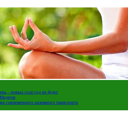
нь – новых ссор год не будет
е Медичи
дки современного наземного транспорта