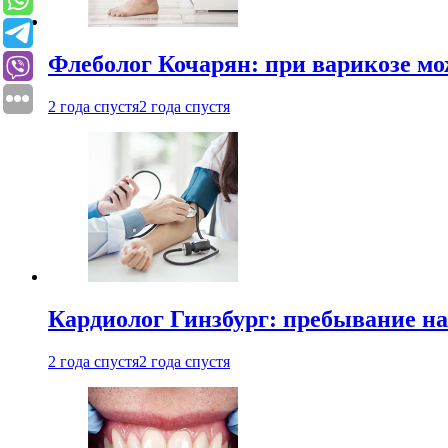
Флеболог Кочарян: при варикозе м
2 года спустя
2 года спустя
Кардиолог Гинзбург: пребывание на
2 года спустя
2 года спустя