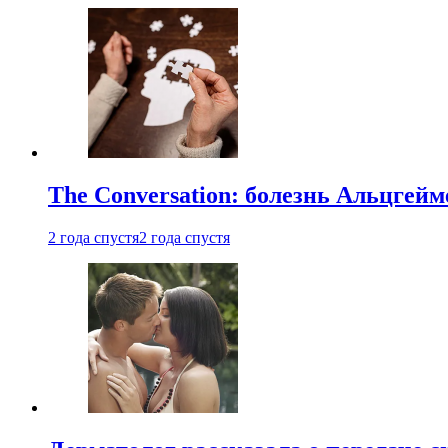
The Conversation: болезнь Альцгейм
2 года спустя
2 года спустя