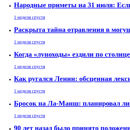
Народные приметы на 31 июля: Если 
1 неделя спустя
Раскрыта тайна отравления в могу
1 неделя спустя
Когда «луноходы» ездили по столиц
1 неделя спустя
Как ругался Ленин: обсценная лек
1 неделя спустя
Бросок на Ла-Манш: планировал ли
1 неделя спустя
90 лет назад было принято положени