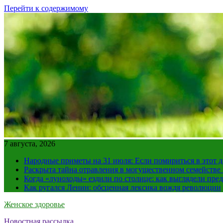
Перейти к содержимому
7 августа, 2026
Народные приметы на 31 июля: Если помириться в этот де
Раскрыта тайна отравления в могущественном семейств
Когда «луноходы» ездили по столице: как выглядели пре
Как ругался Ленин: обсценная лексика вождя революции
Женское здоровье
Новостная рассылка