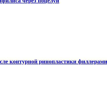
сифилиса через поцелуи
сле контурной ринопластики филлерам