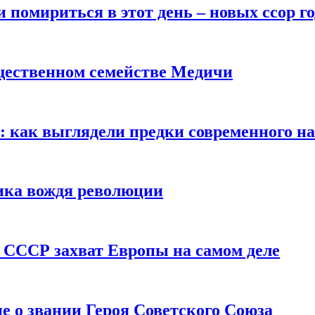
помириться в этот день – новых ссор год
щественном семействе Медичи
е: как выглядели предки современного н
сика вождя революции
 СССР захват Европы на самом деле
е о звании Героя Советского Союза