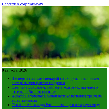
Перейти к содержимому
8 августа, 2026
Эксперты назвали сценарий со скидкам и наличием
всех размеров фактом подделки
Светлана Бондарчук снялась в колготках лазурного
оттенка: «Вот это ноги…»
Хирург Сафонова: в ринопластике появился тренд на
естественность
Стилист Александр Рогов назвал утилитарную моду