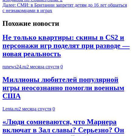
Далее:
СМИ: в Британии запретят детям до 16 лет общаться
с незнакомцами в играх
Похожие новости
Не только квартиры: скины в CS2 и
персонажи игр поделят при разводе —
новая реальность
runews24.ru
2 месяца спустя
0
Миллионы любителей популярной
игры неосознанно помогли военным
США
Lenta.ru
2 месяца спустя
0
«Люди сомневаются, что Марнера
включат в Зал славы? Серьезно? Он