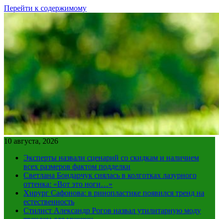
Перейти к содержимому
10 августа, 2026
Эксперты назвали сценарий со скидкам и наличием
всех размеров фактом подделки
Светлана Бондарчук снялась в колготках лазурного
оттенка: «Вот это ноги…»
Хирург Сафонова: в ринопластике появился тренд на
естественность
Стилист Александр Рогов назвал утилитарную моду