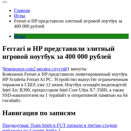
Главная
Игры
Ferrari и HP представили элитный игровой ноутбук за
400 000 рублей
Игры
Ferrari и HP представили элитный
игровой ноутбук за 400 000 рублей
Чемпионат.com
2 месяца спустя
0
1 минуты
Компании Ferrari и HP представили лимитированный ноутбук
HP Scuderia Ferrari AI PC. Устройство выпустят ограниченным
тиражом в США уже 12 июня. Ноутбук оснащён видеокартой
Intel Arc B390, процессором Intel Core Ultra X7 358H, а также
SSD-накопителем на 1 терабайт и оперативной памятью на 64
гигабайт.
Навигация по записям
Предыдущая:
Team Spirit и FUT прошли в третью стадию
мэйджора по Counter-Strike 2