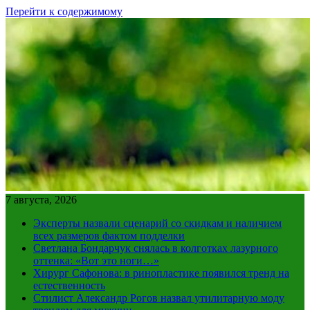
Перейти к содержимому
7 августа, 2026
Эксперты назвали сценарий со скидкам и наличием
всех размеров фактом подделки
Светлана Бондарчук снялась в колготках лазурного
оттенка: «Вот это ноги…»
Хирург Сафонова: в ринопластике появился тренд на
естественность
Стилист Александр Рогов назвал утилитарную моду