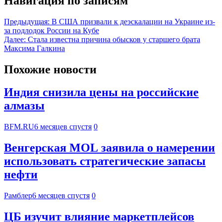
Навигация по записям
Предыдущая:
В США призвали к деэскалации на Украине из-
за подлодок России на Кубе
Далее:
Стала известна причина обысков у старшего брата
Максима Галкина
Похожие новости
Индия снизила цены на российские
алмазы
BFM.RU
6 месяцев спустя
0
Венгерская MOL заявила о намерении
использовать стратегические запасы
нефти
Рамблер
6 месяцев спустя
0
ЦБ изучит влияние маркетплейсов