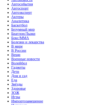
Автособытия
Автоспорт
Автоэксперт
Актеры
Аналитика
Баскетбол
Безумный мир
Биатлон/Лыжи
Бокс/MMA
Болезни и лекарства
В мире
В России
Вещи
Военные новости
Волейбол
Гаджеты
Дети
Дом и сад
Еда
Звёзды
Здоровье
ЗОЖ
Игры
Импортозамещение