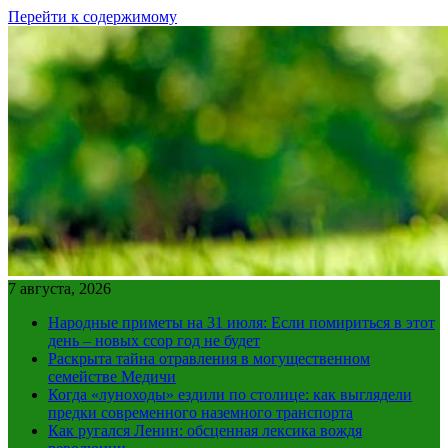
Перейти к содержимому
7 августа, 2026
Народные приметы на 31 июля: Если помириться в этот
день – новых ссор год не будет
Раскрыта тайна отравления в могущественном
семействе Медичи
Когда «луноходы» ездили по столице: как выглядели
предки современного наземного транспорта
Как ругался Ленин: обсценная лексика вождя