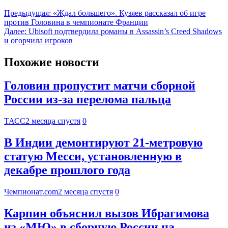
Предыдущая:
«Ждал большего». Кузяев рассказал об игре
против Головина в чемпионате Франции
Далее:
Ubisoft подтвердила романы в Assassin’s Creed Shadows
и огорчила игроков
Похожие новости
Головин пропустит матчи сборной
России из-за перелома пальца
ТАСС
2 месяца спустя
0
В Индии демонтируют 21-метровую
статую Месси, установленную в
декабре прошлого года
Чемпионат.com
2 месяца спустя
0
Карпин объяснил вызов Ибрагимова
из «МЮ» в сборную России на