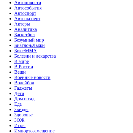
Автоновости
Автособытия
Автоспорт
Автоэксперт
Актеры
Аналитика
Баскетбол
Безумный мир
Биатлон/Лыжи
Бокс/MMA
Болезни и лекарства
В мире
В России
Вещи
Военные новости
Волейбол
Гаджеты
Дети
Дом и сад
Еда
Звёзды
Здоровье
ЗОЖ
Игры
Импортозамещение