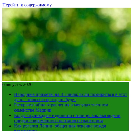
Перейти к содержимому
6 августа, 2026
Народные приметы на 31 июля: Если помириться в этот
день – новых ссор год не будет
Раскрыта тайна отравления в могущественном
семействе Медичи
Когда «луноходы» ездили по столице: как выглядели
предки современного наземного транспорта
Как ругался Ленин: обсценная лексика вождя