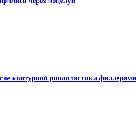
сифилиса через поцелуи
сле контурной ринопластики филлерам