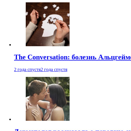
The Conversation: болезнь Альцгейм
2 года спустя
2 года спустя