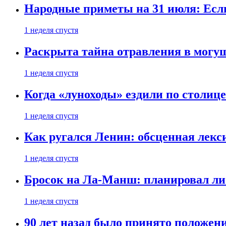
Народные приметы на 31 июля: Если 
1 неделя спустя
Раскрыта тайна отравления в могу
1 неделя спустя
Когда «луноходы» ездили по столиц
1 неделя спустя
Как ругался Ленин: обсценная лек
1 неделя спустя
Бросок на Ла-Манш: планировал ли
1 неделя спустя
90 лет назад было принято положени