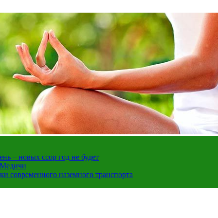
нь – новых ссор год не будет
е Медичи
дки современного наземного транспорта