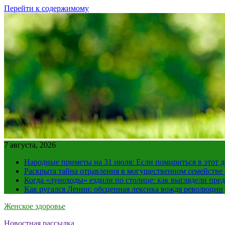
Перейти к содержимому
7 августа, 2026
Народные приметы на 31 июля: Если помириться в этот де
Раскрыта тайна отравления в могущественном семейств
Когда «луноходы» ездили по столице: как выглядели пре
Как ругался Ленин: обсценная лексика вождя революции
Женское здоровье
Новостная рассылка