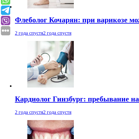
Флеболог Кочарян: при варикозе м
2 года спустя
2 года спустя
Кардиолог Гинзбург: пребывание на
2 года спустя
2 года спустя