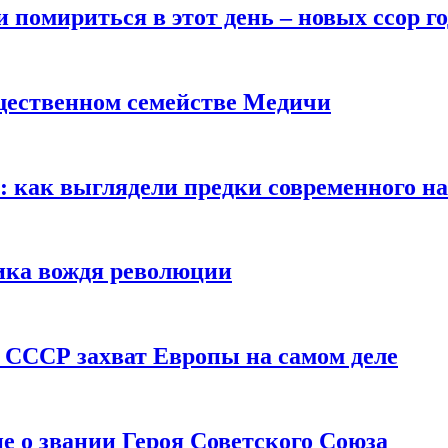
помириться в этот день – новых ссор год
щественном семействе Медичи
е: как выглядели предки современного н
сика вождя революции
 СССР захват Европы на самом деле
е о звании Героя Советского Союза