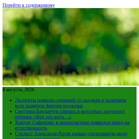
Перейти к содержимому
8 августа, 2026
Эксперты назвали сценарий со скидкам и наличием
всех размеров фактом подделки
Светлана Бондарчук снялась в колготках лазурного
оттенка: «Вот это ноги…»
Хирург Сафонова: в ринопластике появился тренд на
естественность
Стилист Александр Рогов назвал утилитарную моду