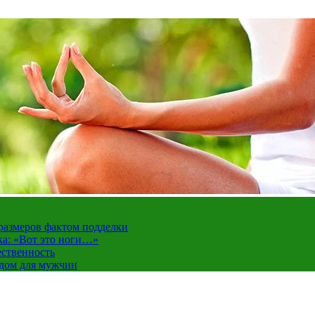
 размеров фактом подделки
ка: «Вот это ноги…»
ественность
ндом для мужчин