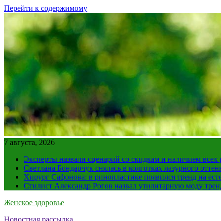
Перейти к содержимому
7 августа, 2026
Эксперты назвали сценарий со скидкам и наличием всех
Светлана Бондарчук снялась в колготках лазурного оттен
Хирург Сафонова: в ринопластике появился тренд на ест
Стилист Александр Рогов назвал утилитарную моду тре
Женское здоровье
Новостная рассылка