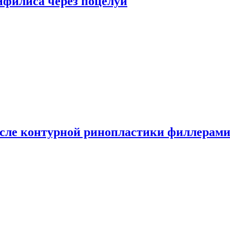
сифилиса через поцелуи
сле контурной ринопластики филлерам