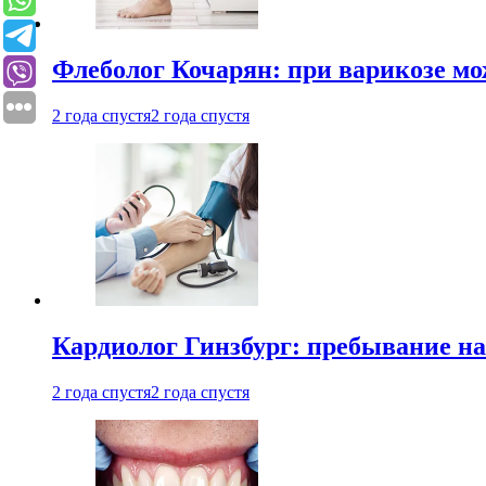
Флеболог Кочарян: при варикозе м
2 года спустя
2 года спустя
Кардиолог Гинзбург: пребывание на
2 года спустя
2 года спустя