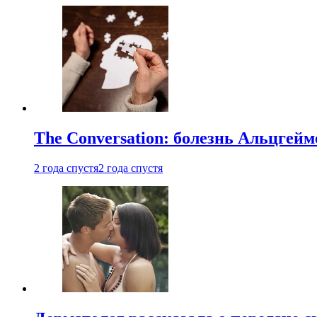
The Conversation: болезнь Альцгейм
2 года спустя
2 года спустя