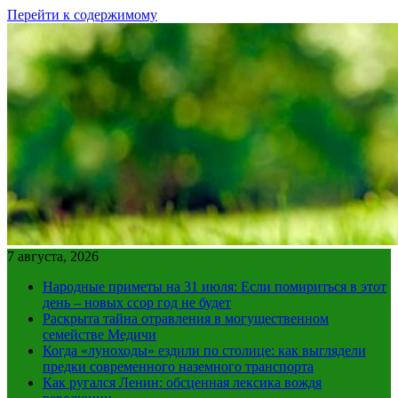
Перейти к содержимому
7 августа, 2026
Народные приметы на 31 июля: Если помириться в этот
день – новых ссор год не будет
Раскрыта тайна отравления в могущественном
семействе Медичи
Когда «луноходы» ездили по столице: как выглядели
предки современного наземного транспорта
Как ругался Ленин: обсценная лексика вождя