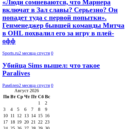
«Люди сомневаются, что Марнера
включат в Зал славы? Серьезно? Он
попадет туда с первой попытки».
Генменеджер бывшей команды Митча
в OHL похвалил его за игру в плей-
офф
Sports.ru
2 месяца спустя
0
Убийца Sims вышел: что такое
Paralives
Рамблер
2 месяца спустя
0
Август 2026
Пн
Вт
Ср
Чт
Пт
Сб
Вс
1
2
3
4
5
6
7
8
9
10
11
12
13
14
15
16
17
18
19
20
21
22
23
24
25
26
27
28
29
30