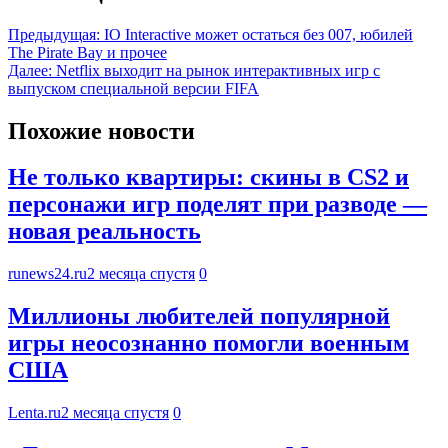
Предыдущая:
IO Interactive может остаться без 007, юбилей
The Pirate Bay и прочее
Далее:
Netflix выходит на рынок интерактивных игр с
выпуском специальной версии FIFA
Похожие новости
Не только квартиры: скины в CS2 и
персонажи игр поделят при разводе —
новая реальность
runews24.ru
2 месяца спустя
0
Миллионы любителей популярной
игры неосознанно помогли военным
США
Lenta.ru
2 месяца спустя
0