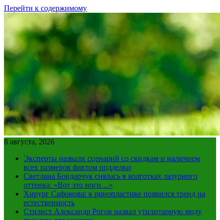
Перейти к содержимому
8 августа, 2026
Эксперты назвали сценарий со скидкам и наличием
всех размеров фактом подделки
Светлана Бондарчук снялась в колготках лазурного
оттенка: «Вот это ноги…»
Хирург Сафонова: в ринопластике появился тренд на
естественность
Стилист Александр Рогов назвал утилитарную моду