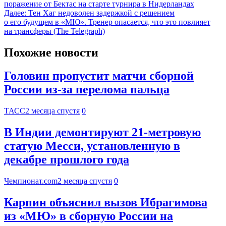
поражение от Бектас на старте турнира в Нидерландах
Далее:
Тен Хаг недоволен задержкой с решением
о его будущем в «МЮ». Тренер опасается, что это повлияет
на трансферы (The Telegraph)
Похожие новости
Головин пропустит матчи сборной
России из-за перелома пальца
ТАСС
2 месяца спустя
0
В Индии демонтируют 21-метровую
статую Месси, установленную в
декабре прошлого года
Чемпионат.com
2 месяца спустя
0
Карпин объяснил вызов Ибрагимова
из «МЮ» в сборную России на