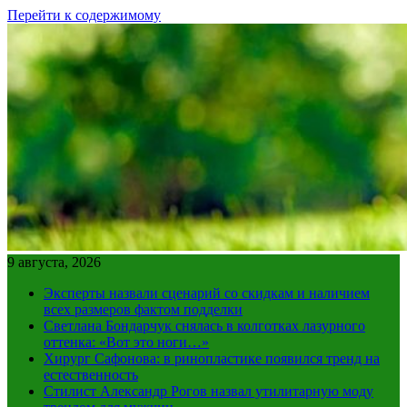
Перейти к содержимому
9 августа, 2026
Эксперты назвали сценарий со скидкам и наличием
всех размеров фактом подделки
Светлана Бондарчук снялась в колготках лазурного
оттенка: «Вот это ноги…»
Хирург Сафонова: в ринопластике появился тренд на
естественность
Стилист Александр Рогов назвал утилитарную моду