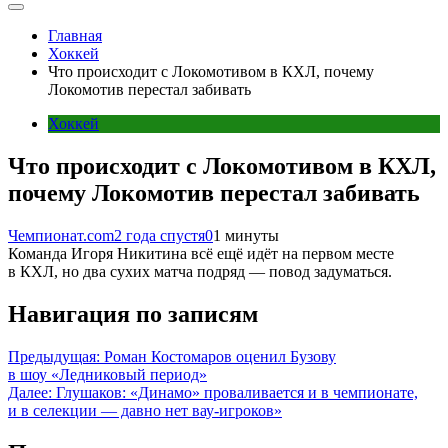
Главная
Хоккей
Что происходит с Локомотивом в КХЛ, почему
Локомотив перестал забивать
Хоккей
Что происходит с Локомотивом в КХЛ,
почему Локомотив перестал забивать
Чемпионат.com
2 года спустя
0
1 минуты
Команда Игоря Никитина всё ещё идёт на первом месте
в КХЛ, но два сухих матча подряд — повод задуматься.
Навигация по записям
Предыдущая:
Роман Костомаров оценил Бузову
в шоу «Ледниковый период»
Далее:
Глушаков: «Динамо» проваливается и в чемпионате,
и в селекции ― давно нет вау‑игроков»