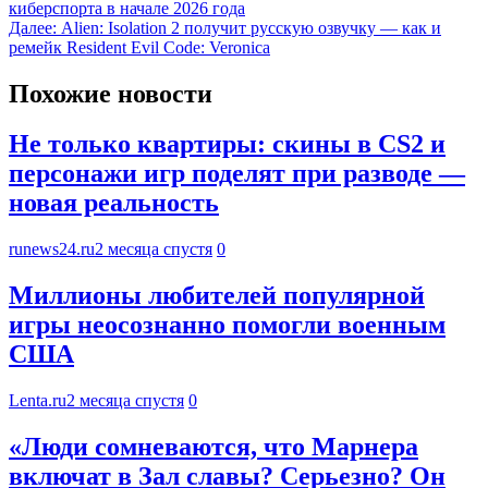
киберспорта в начале 2026 года
Далее:
Alien: Isolation 2 получит русскую озвучку — как и
ремейк Resident Evil Code: Veronica
Похожие новости
Не только квартиры: скины в CS2 и
персонажи игр поделят при разводе —
новая реальность
runews24.ru
2 месяца спустя
0
Миллионы любителей популярной
игры неосознанно помогли военным
США
Lenta.ru
2 месяца спустя
0
«Люди сомневаются, что Марнера
включат в Зал славы? Серьезно? Он