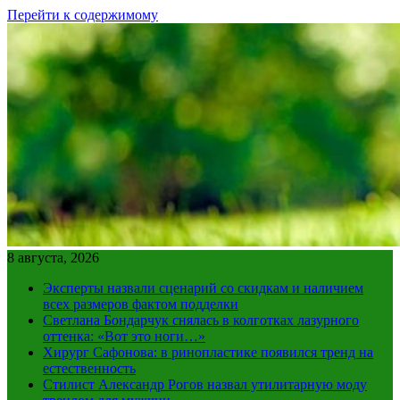
Перейти к содержимому
8 августа, 2026
Эксперты назвали сценарий со скидкам и наличием
всех размеров фактом подделки
Светлана Бондарчук снялась в колготках лазурного
оттенка: «Вот это ноги…»
Хирург Сафонова: в ринопластике появился тренд на
естественность
Стилист Александр Рогов назвал утилитарную моду