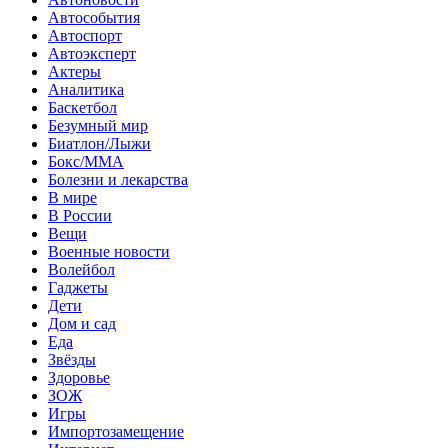
Автособытия
Автоспорт
Автоэксперт
Актеры
Аналитика
Баскетбол
Безумный мир
Биатлон/Лыжи
Бокс/MMA
Болезни и лекарства
В мире
В России
Вещи
Военные новости
Волейбол
Гаджеты
Дети
Дом и сад
Еда
Звёзды
Здоровье
ЗОЖ
Игры
Импортозамещение