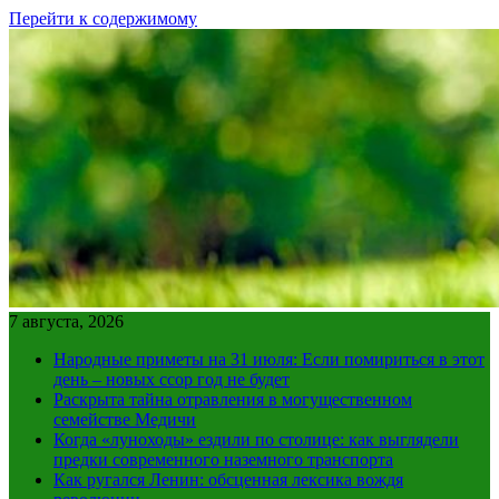
Перейти к содержимому
7 августа, 2026
Народные приметы на 31 июля: Если помириться в этот
день – новых ссор год не будет
Раскрыта тайна отравления в могущественном
семействе Медичи
Когда «луноходы» ездили по столице: как выглядели
предки современного наземного транспорта
Как ругался Ленин: обсценная лексика вождя