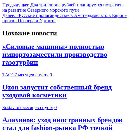
Предыдущая:
Два триллиона рублей планируется потратить
на развитие Северного морского пути
Далее:
«Русские пропагандисты» в Амстердаме: кто в Европе
против Познера и Урганта
Похожие новости
«Силовые машины» полностью
импортозаместили производство
газотурбин
ТАСС
7 месяцев спустя
0
Ozon запустит собственный бренд
уходовой косметики
Sostav.ru
7 месяцев спустя
0
Алиханов: уход иностранных брендов
стал для fashion-рынка РФ точкой