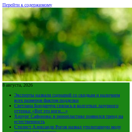
Перейти к содержимому
8 августа, 2026
Эксперты назвали сценарий со скидкам и наличием
всех размеров фактом подделки
Светлана Бондарчук снялась в колготках лазурного
оттенка: «Вот это ноги…»
Хирург Сафонова: в ринопластике появился тренд на
естественность
Стилист Александр Рогов назвал утилитарную моду