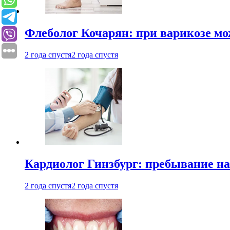
Флеболог Кочарян: при варикозе м
2 года спустя
2 года спустя
Кардиолог Гинзбург: пребывание на
2 года спустя
2 года спустя