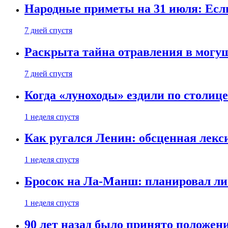
Народные приметы на 31 июля: Если 
7 дней спустя
Раскрыта тайна отравления в могу
7 дней спустя
Когда «луноходы» ездили по столиц
1 неделя спустя
Как ругался Ленин: обсценная лек
1 неделя спустя
Бросок на Ла-Манш: планировал ли
1 неделя спустя
90 лет назад было принято положени