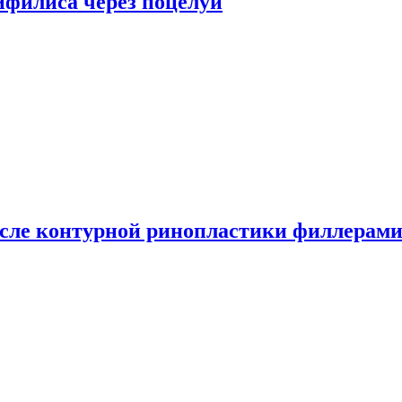
сифилиса через поцелуи
сле контурной ринопластики филлерам