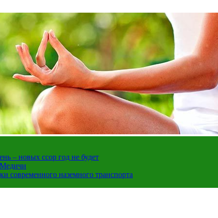
нь – новых ссор год не будет
е Медичи
дки современного наземного транспорта