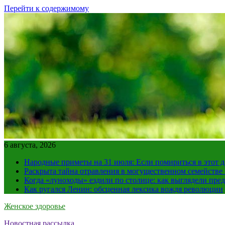
Перейти к содержимому
6 августа, 2026
Народные приметы на 31 июля: Если помириться в этот де
Раскрыта тайна отравления в могущественном семейств
Когда «луноходы» ездили по столице: как выглядели пре
Как ругался Ленин: обсценная лексика вождя революции
Женское здоровье
Новостная рассылка