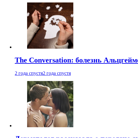
The Conversation: болезнь Альцгейм
2 года спустя
2 года спустя