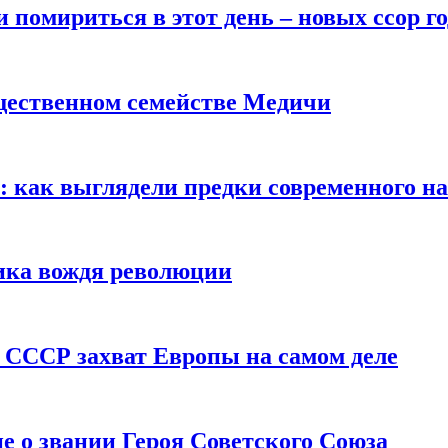
помириться в этот день – новых ссор год
щественном семействе Медичи
е: как выглядели предки современного н
сика вождя революции
 СССР захват Европы на самом деле
е о звании Героя Советского Союза