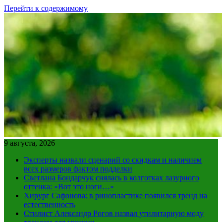
Перейти к содержимому
9 августа, 2026
Эксперты назвали сценарий со скидкам и наличием
всех размеров фактом подделки
Светлана Бондарчук снялась в колготках лазурного
оттенка: «Вот это ноги…»
Хирург Сафонова: в ринопластике появился тренд на
естественность
Стилист Александр Рогов назвал утилитарную моду