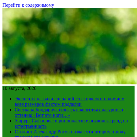
Перейти к содержимому
10 августа, 2026
Эксперты назвали сценарий со скидкам и наличием
всех размеров фактом подделки
Светлана Бондарчук снялась в колготках лазурного
оттенка: «Вот это ноги…»
Хирург Сафонова: в ринопластике появился тренд на
естественность
Стилист Александр Рогов назвал утилитарную моду