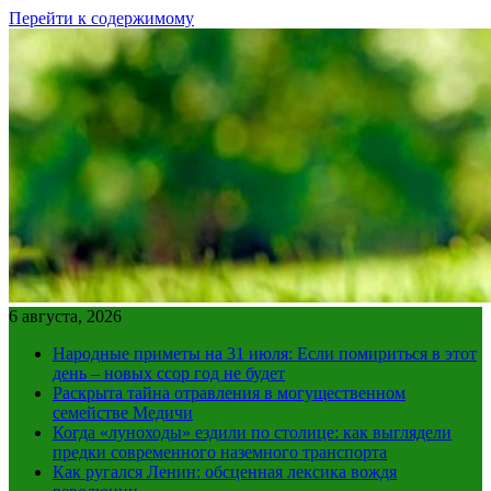
Перейти к содержимому
6 августа, 2026
Народные приметы на 31 июля: Если помириться в этот
день – новых ссор год не будет
Раскрыта тайна отравления в могущественном
семействе Медичи
Когда «луноходы» ездили по столице: как выглядели
предки современного наземного транспорта
Как ругался Ленин: обсценная лексика вождя