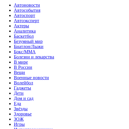
Автоновости
Автособытия
Автоспорт
Автоэксперт
Актеры
Аналитика
Баскетбол
Безумный мир
Биатлон/Лыжи
Бокс/MMA
Болезни и лекарства
В мире
В России
Вещи
Военные новости
Волейбол
Гаджеты
Дети
Дом и сад
Еда
Звёзды
Здоровье
ЗОЖ
Игры