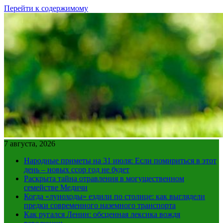
Перейти к содержимому
7 августа, 2026
Народные приметы на 31 июля: Если помириться в этот
день – новых ссор год не будет
Раскрыта тайна отравления в могущественном
семействе Медичи
Когда «луноходы» ездили по столице: как выглядели
предки современного наземного транспорта
Как ругался Ленин: обсценная лексика вождя