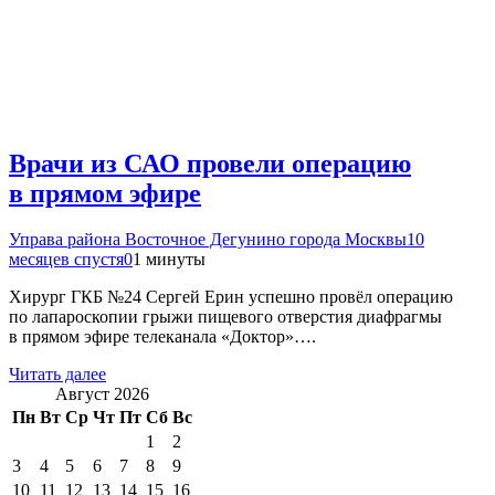
Врачи из САО провели операцию
в прямом эфире
Управа района Восточное Дегунино города Москвы
10
месяцев спустя
0
1 минуты
Хирург ГКБ №24 Сергей Ерин успешно провёл операцию
по лапароскопии грыжи пищевого отверстия диафрагмы
в прямом эфире телеканала «Доктор»….
Читать далее
Август 2026
Пн
Вт
Ср
Чт
Пт
Сб
Вс
1
2
3
4
5
6
7
8
9
10
11
12
13
14
15
16