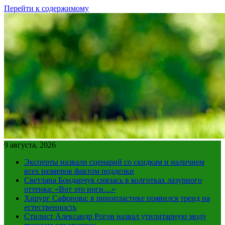
Перейти к содержимому
9 августа, 2026
Эксперты назвали сценарий со скидкам и наличием
всех размеров фактом подделки
Светлана Бондарчук снялась в колготках лазурного
оттенка: «Вот это ноги…»
Хирург Сафонова: в ринопластике появился тренд на
естественность
Стилист Александр Рогов назвал утилитарную моду