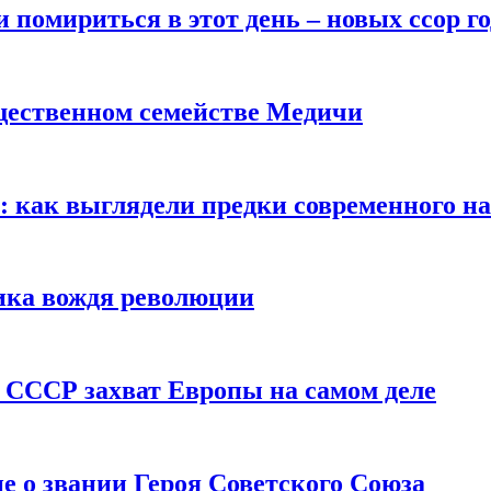
помириться в этот день – новых ссор год
щественном семействе Медичи
е: как выглядели предки современного н
сика вождя революции
 СССР захват Европы на самом деле
е о звании Героя Советского Союза