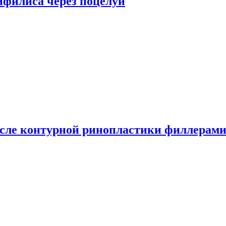
сифилиса через поцелуи
сле контурной ринопластики филлерам