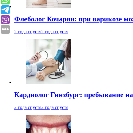
Флеболог Кочарян: при варикозе м
2 года спустя
2 года спустя
Кардиолог Гинзбург: пребывание на
2 года спустя
2 года спустя