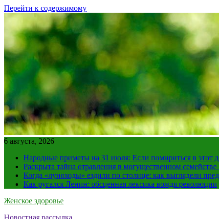
Перейти к содержимому
6 августа, 2026
Народные приметы на 31 июля: Если помириться в этот де
Раскрыта тайна отравления в могущественном семейств
Когда «луноходы» ездили по столице: как выглядели пре
Как ругался Ленин: обсценная лексика вождя революции
Женское здоровье
Новостная рассылка