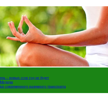
нь – новых ссор год не будет
е Медичи
дки современного наземного транспорта