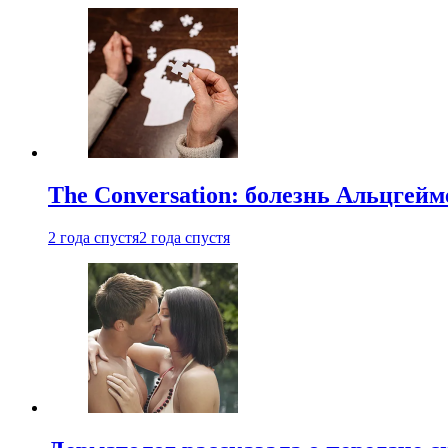
The Conversation: болезнь Альцгейм
2 года спустя
2 года спустя