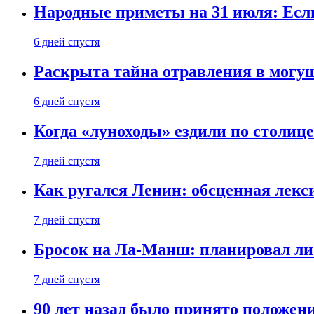
Народные приметы на 31 июля: Если 
6 дней спустя
Раскрыта тайна отравления в могу
6 дней спустя
Когда «луноходы» ездили по столиц
7 дней спустя
Как ругался Ленин: обсценная лек
7 дней спустя
Бросок на Ла-Манш: планировал ли
7 дней спустя
90 лет назад было принято положени