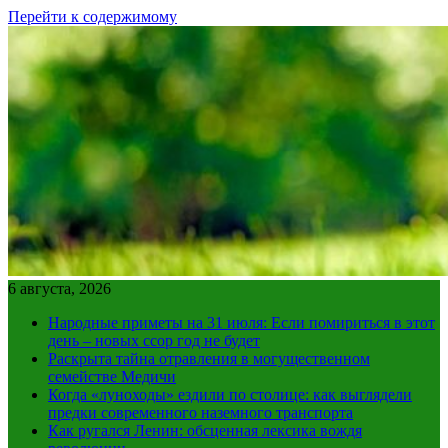
Перейти к содержимому
6 августа, 2026
Народные приметы на 31 июля: Если помириться в этот
день – новых ссор год не будет
Раскрыта тайна отравления в могущественном
семействе Медичи
Когда «луноходы» ездили по столице: как выглядели
предки современного наземного транспорта
Как ругался Ленин: обсценная лексика вождя