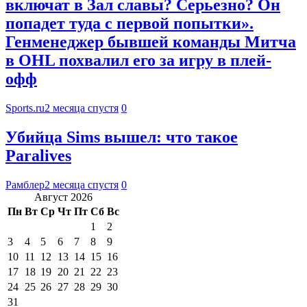
включат в Зал славы? Серьезно? Он
попадет туда с первой попытки».
Генменеджер бывшей команды Митча
в OHL похвалил его за игру в плей-
офф
Sports.ru
2 месяца спустя
0
Убийца Sims вышел: что такое
Paralives
Рамблер
2 месяца спустя
0
Август 2026
Пн
Вт
Ср
Чт
Пт
Сб
Вс
1
2
3
4
5
6
7
8
9
10
11
12
13
14
15
16
17
18
19
20
21
22
23
24
25
26
27
28
29
30
31