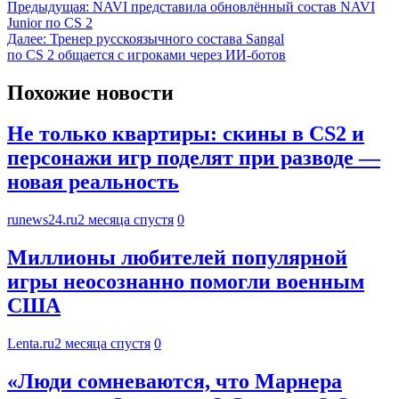
Предыдущая:
NAVI представила обновлённый состав NAVI
Junior по CS 2
Далее:
Тренер русскоязычного состава Sangal
по CS 2 общается с игроками через ИИ-ботов
Похожие новости
Не только квартиры: скины в CS2 и
персонажи игр поделят при разводе —
новая реальность
runews24.ru
2 месяца спустя
0
Миллионы любителей популярной
игры неосознанно помогли военным
США
Lenta.ru
2 месяца спустя
0
«Люди сомневаются, что Марнера