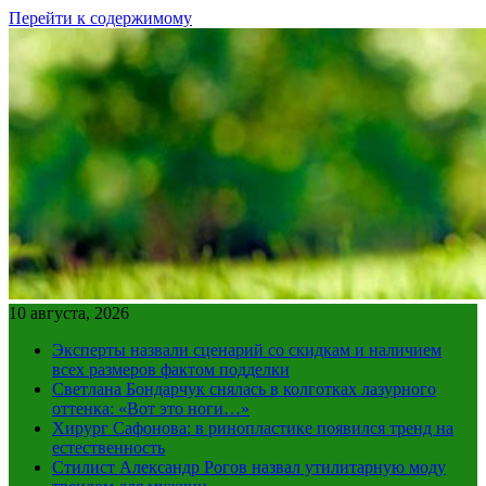
Перейти к содержимому
10 августа, 2026
Эксперты назвали сценарий со скидкам и наличием
всех размеров фактом подделки
Светлана Бондарчук снялась в колготках лазурного
оттенка: «Вот это ноги…»
Хирург Сафонова: в ринопластике появился тренд на
естественность
Стилист Александр Рогов назвал утилитарную моду