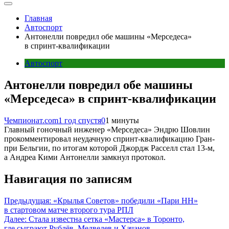
Главная
Автоспорт
Антонелли повредил обе машины «Мерседеса»
в спринт-квалификации
Автоспорт
Антонелли повредил обе машины
«Мерседеса» в спринт-квалификации
Чемпионат.com
1 год спустя
0
1 минуты
Главный гоночный инженер «Мерседеса» Эндрю Шовлин
прокомментировал неудачную спринт-квалификацию Гран-
при Бельгии, по итогам которой Джордж Расселл стал 13-м,
а Андреа Кими Антонелли замкнул протокол.
Навигация по записям
Предыдущая:
«Крылья Советов» победили «Пари НН»
в стартовом матче второго тура РПЛ
Далее:
Стала известна сетка «Мастерса» в Торонто,
где сыграют Рублёв, Медведев и Хачанов