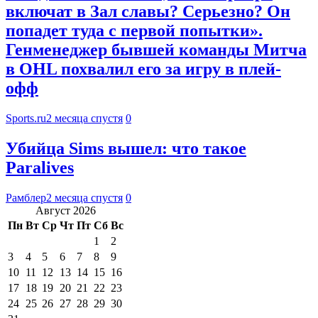
включат в Зал славы? Серьезно? Он
попадет туда с первой попытки».
Генменеджер бывшей команды Митча
в OHL похвалил его за игру в плей-
офф
Sports.ru
2 месяца спустя
0
Убийца Sims вышел: что такое
Paralives
Рамблер
2 месяца спустя
0
Август 2026
Пн
Вт
Ср
Чт
Пт
Сб
Вс
1
2
3
4
5
6
7
8
9
10
11
12
13
14
15
16
17
18
19
20
21
22
23
24
25
26
27
28
29
30