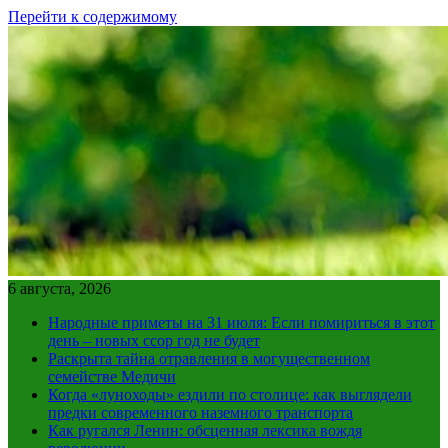
Перейти к содержимому
6 августа, 2026
Народные приметы на 31 июля: Если помириться в этот
день – новых ссор год не будет
Раскрыта тайна отравления в могущественном
семействе Медичи
Когда «луноходы» ездили по столице: как выглядели
предки современного наземного транспорта
Как ругался Ленин: обсценная лексика вождя