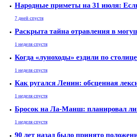
Народные приметы на 31 июля: Если 
7 дней спустя
Раскрыта тайна отравления в могу
1 неделя спустя
Когда «луноходы» ездили по столиц
1 неделя спустя
Как ругался Ленин: обсценная лек
1 неделя спустя
Бросок на Ла-Манш: планировал ли
1 неделя спустя
90 лет назад было принято положени