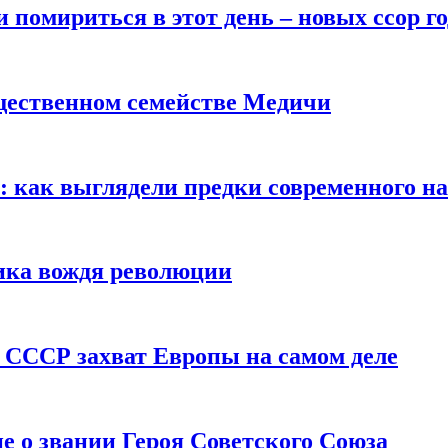
помириться в этот день – новых ссор год
щественном семействе Медичи
е: как выглядели предки современного н
сика вождя революции
 СССР захват Европы на самом деле
е о звании Героя Советского Союза