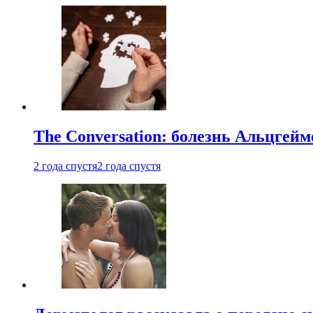
The Conversation: болезнь Альцгейм
2 года спустя
2 года спустя