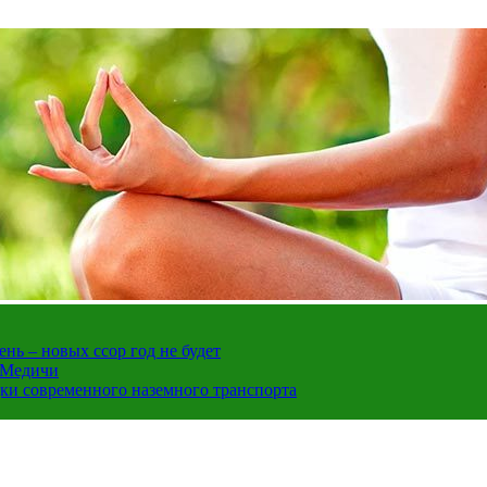
нь – новых ссор год не будет
е Медичи
дки современного наземного транспорта