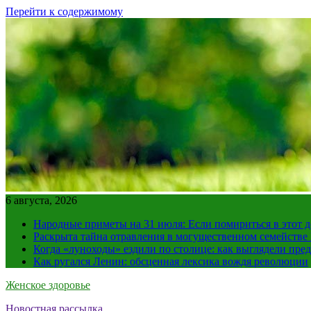
Перейти к содержимому
6 августа, 2026
Народные приметы на 31 июля: Если помириться в этот де
Раскрыта тайна отравления в могущественном семейств
Когда «луноходы» ездили по столице: как выглядели пре
Как ругался Ленин: обсценная лексика вождя революции
Женское здоровье
Новостная рассылка