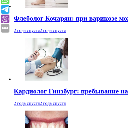
Флеболог Кочарян: при варикозе м
2 года спустя
2 года спустя
Кардиолог Гинзбург: пребывание на
2 года спустя
2 года спустя