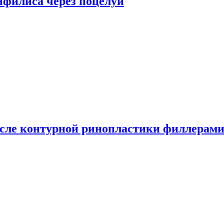
сифилиса через поцелуи
сле контурной ринопластики филлерам