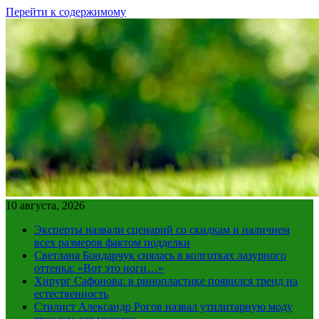
Перейти к содержимому
10 августа, 2026
Эксперты назвали сценарий со скидкам и наличием
всех размеров фактом подделки
Светлана Бондарчук снялась в колготках лазурного
оттенка: «Вот это ноги…»
Хирург Сафонова: в ринопластике появился тренд на
естественность
Стилист Александр Рогов назвал утилитарную моду