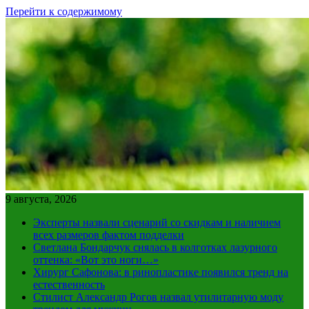
Перейти к содержимому
9 августа, 2026
Эксперты назвали сценарий со скидкам и наличием
всех размеров фактом подделки
Светлана Бондарчук снялась в колготках лазурного
оттенка: «Вот это ноги…»
Хирург Сафонова: в ринопластике появился тренд на
естественность
Стилист Александр Рогов назвал утилитарную моду