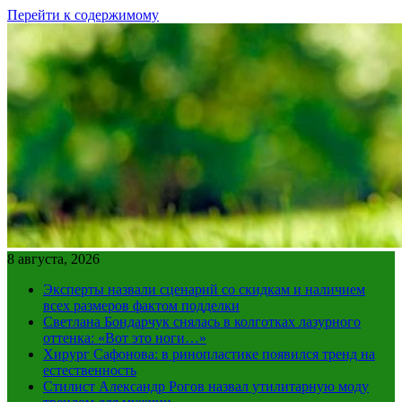
Перейти к содержимому
8 августа, 2026
Эксперты назвали сценарий со скидкам и наличием
всех размеров фактом подделки
Светлана Бондарчук снялась в колготках лазурного
оттенка: «Вот это ноги…»
Хирург Сафонова: в ринопластике появился тренд на
естественность
Стилист Александр Рогов назвал утилитарную моду